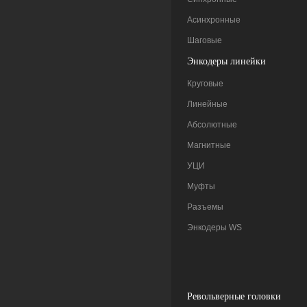
Асинхронные
Шаговые
Энкодеры линейки
Круговые
Линейные
Абсолютные
Магнитные
УЦИ
Муфты
Разъемы
Энкодеры WS
Pевольверные головки