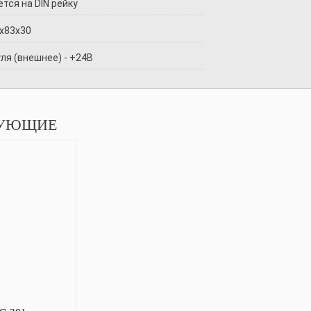
тся на DIN рейку
x83x30
ля (внешнее) - +24В
УЮЩИЕ