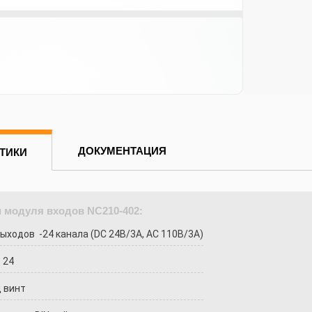
ДОКУМЕНТАЦИЯ
ТИКИ
 модуля входов NC210-402:
ыходов -24 канала (DC 24В/3А, AC 110В/3А)
 24
 винт