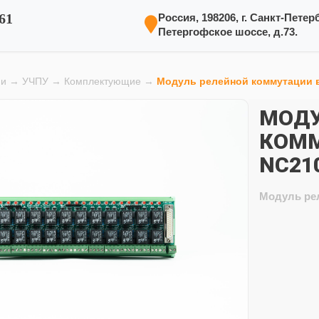
61
Россия, 198206, г. Санкт-Петерб
Петергофское шоссе, д.73.
ии
→
УЧПУ
→
Комплектующие
→
Модуль релейной коммутации 
МОДУ
КОММ
NC21
Модуль ре