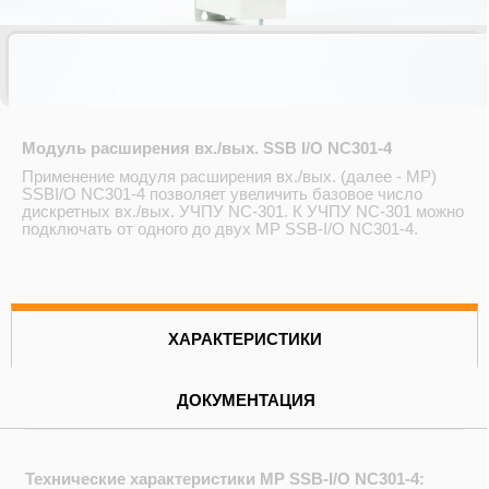
Модуль расширения вх./вых. SSB I/O NC301-4
Применение модуля расширения вх./вых. (далее - МР)
SSBI/O NC301-4 позволяет увеличить базовое число
дискретных вх./вых. УЧПУ NC-301. К УЧПУ NC-301 можно
подключать от одного до двух МР SSB-I/O NC301-4.
ХАРАКТЕРИСТИКИ
ДОКУМЕНТАЦИЯ
Технические характеристики МР SSB-I/O NC301-4: