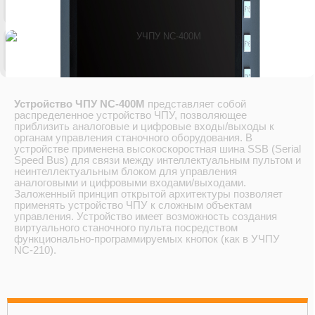
Устройство ЧПУ NC-400M
представляет собой
распределенное устройство ЧПУ, позволяющее
приблизить аналоговые и цифровые входы/выходы к
органам управления станочного оборудования. В
устройстве применена высокоскоростная шина SSB (Serial
Speed Bus) для связи между интеллектуальным пультом и
неинтеллектуальным блоком для управления
аналоговыми и цифровыми входами/выходами.
Заложенный принцип открытой архитектуры позволяет
применять устройство ЧПУ к сложным объектам
управления. Устройство имеет возможность создания
виртуального станочного пульта посредством
функционально-программируемых кнопок (как в УЧПУ
NC-210).