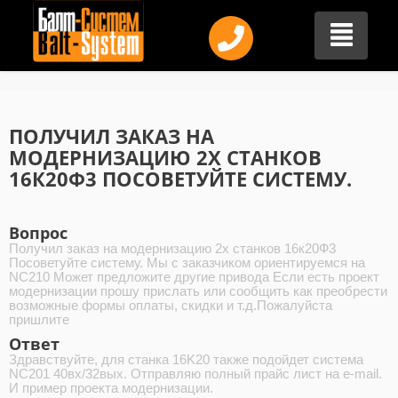
ПОЛУЧИЛ ЗАКАЗ НА
МОДЕРНИЗАЦИЮ 2Х СТАНКОВ
16К20Ф3 ПОСОВЕТУЙТЕ СИСТЕМУ.
Вопрос
Получил заказ на модернизацию 2х станков 16к20Ф3
Посоветуйте систему. Мы с заказчиком ориентируемся на
NC210 Может предложите другие привода Если есть проект
модернизации прошу прислать или сообщить как преобрести
возможные формы оплаты, скидки и т.д.Пожалуйста
пришлите
Ответ
Здравствуйте, для станка 16K20 также подойдет система
NC201 40вх/32вых. Отправляю полный прайс лист на e-mail.
И пример проекта модернизации.