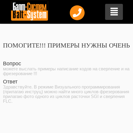
ПОМОГИТЕ!!! ПРИМЕРЫ НУЖНЫ ОЧЕНЬ
Вопрос
можете выслать примеры написание кодов на сверление и на
фрезерование !!!
Ответ
Здравствуйте. В режиме Визуального программирования
(прилагаю инструц) можно найти много циклов фрезерования
прилагаю фото одного из циклов расточки SGI и сверления
FLC.