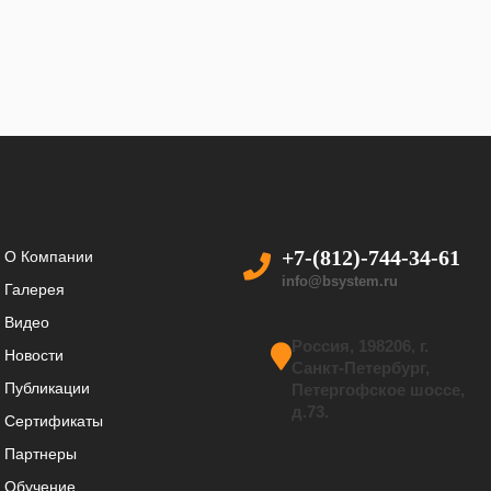
+7-(812)-744-34-61
О Компании
info@bsystem.ru
Галерея
Видео
Россия, 198206, г.
Новости
Санкт-Петербург,
Публикации
Петергофское шоссе,
д.73.
Сертификаты
Партнеры
Обучение