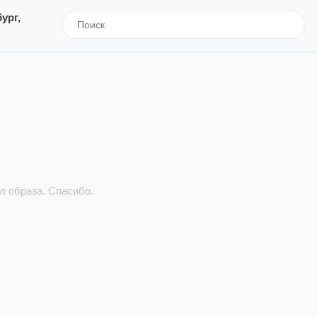
ург,
л образа. Спасибо.