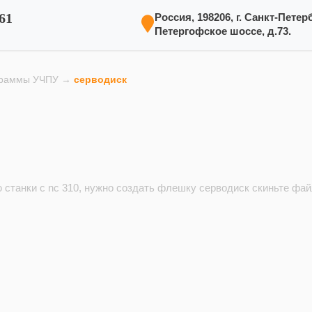
61
Россия, 198206, г. Санкт-Петерб
Петергофское шоссе, д.73.
граммы УЧПУ
→
серводиск
 станки с nc 310, нужно создать флешку серводиск скиньте фай