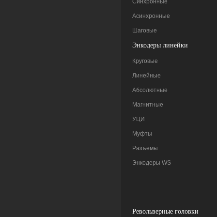
Синхронные
Асинхронные
Шаговые
Энкодеры линейки
Круговые
Линейные
Абсолютные
Магнитные
УЦИ
Муфты
Разъемы
Энкодеры WS
Pевольверные головки