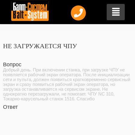
НЕ ЗАГРУЖАЕТСЯ ЧПУ
Вопрос
Добрый день. При включении станка, при загрузке ЧПУ не
появляется рабочий экран оператора. После инициализации
сети и пульта, должен появиться кратковременно сервисный
экран и сразу появиться рабочий экран оператора, но
загрузка останавливается на сервисом экране. Не
однократно перезагружали, не помогает. ЧПУ NC 310,
Токарно-карусельный станок 1516. Спасибо
Ответ