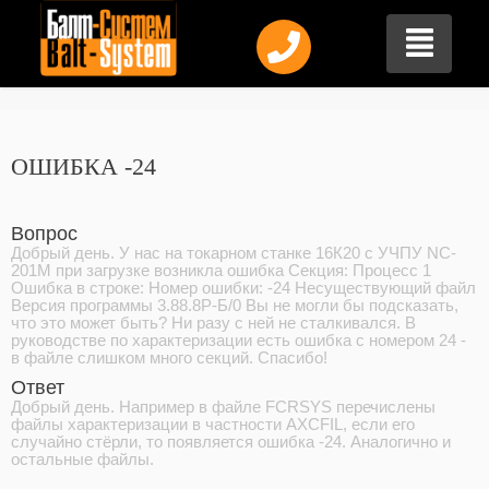
ОШИБКА -24
Вопрос
Добрый день. У нас на токарном станке 16К20 с УЧПУ NC-
201M при загрузке возникла ошибка Секция: Процесс 1
Ошибка в строке: Номер ошибки: -24 Несуществующий файл
Версия программы 3.88.8Р-Б/0 Вы не могли бы подсказать,
что это может быть? Ни разу с ней не сталкивался. В
руководстве по характеризации есть ошибка с номером 24 -
в файле слишком много секций. Спасибо!
Ответ
Добрый день. Например в файле FCRSYS перечислены
файлы характеризации в частности AXCFIL, если его
случайно стёрли, то появляется ошибка -24. Аналогично и
остальные файлы.